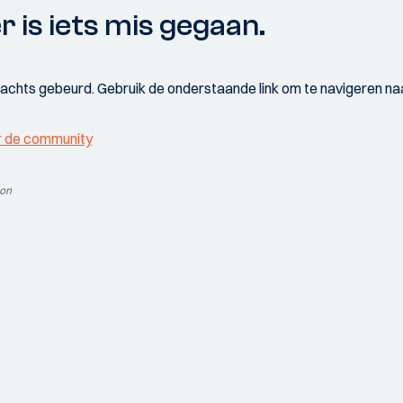
r is iets mis gegaan.
wachts gebeurd. Gebruik de onderstaande link om te navigeren naa
r de community
ion