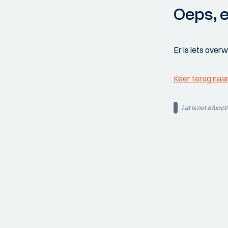
Oeps, e
Er is iets over
Keer terug naa
i.at is not a funct