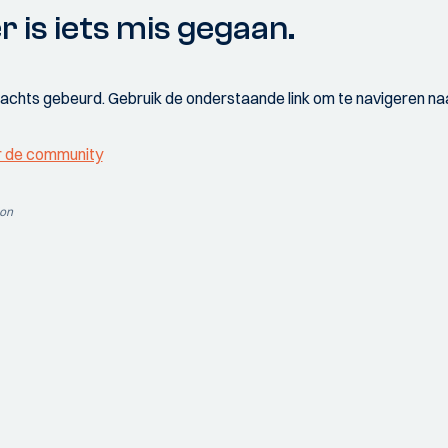
r is iets mis gegaan.
wachts gebeurd. Gebruik de onderstaande link om te navigeren naa
r de community
ion