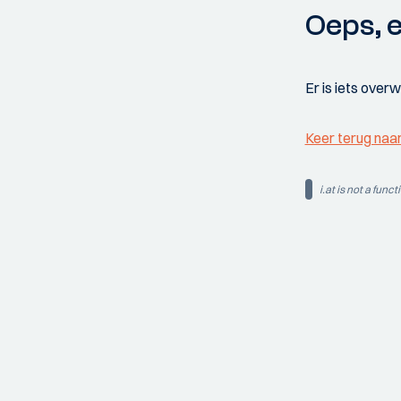
Oeps, e
Er is iets over
Keer terug naa
i.at is not a funct