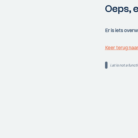
Oeps, e
Er is iets over
Keer terug naa
i.at is not a funct