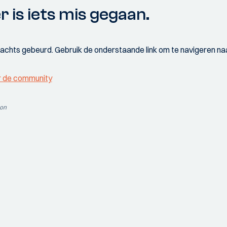
r is iets mis gegaan.
wachts gebeurd. Gebruik de onderstaande link om te navigeren naa
r de community
ion