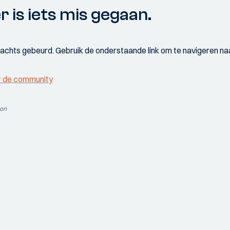
r is iets mis gegaan.
wachts gebeurd. Gebruik de onderstaande link om te navigeren naa
r de community
ion