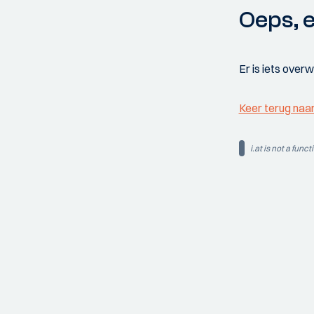
Oeps, e
Er is iets over
Keer terug naa
i.at is not a funct