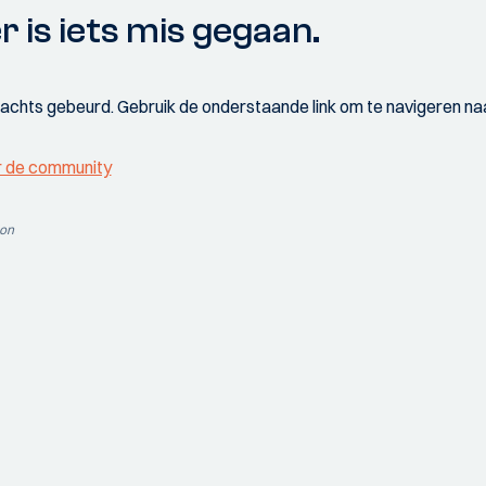
r is iets mis gegaan.
wachts gebeurd. Gebruik de onderstaande link om te navigeren naa
r de community
ion