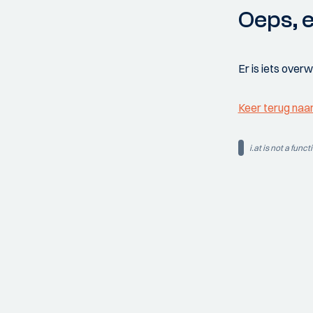
Oeps, e
Er is iets over
Keer terug naa
i.at is not a funct