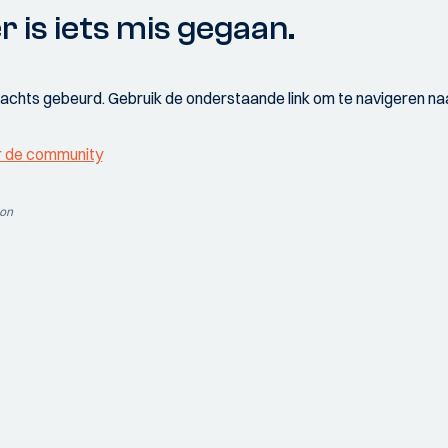
r is iets mis gegaan.
wachts gebeurd. Gebruik de onderstaande link om te navigeren naa
r de community
ion