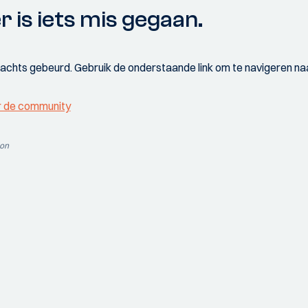
r is iets mis gegaan.
wachts gebeurd. Gebruik de onderstaande link om te navigeren naa
r de community
ion