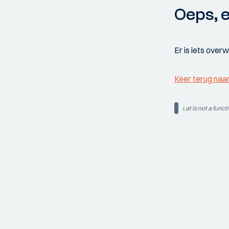
Oeps, e
Er is iets over
Keer terug naa
i.at is not a funct