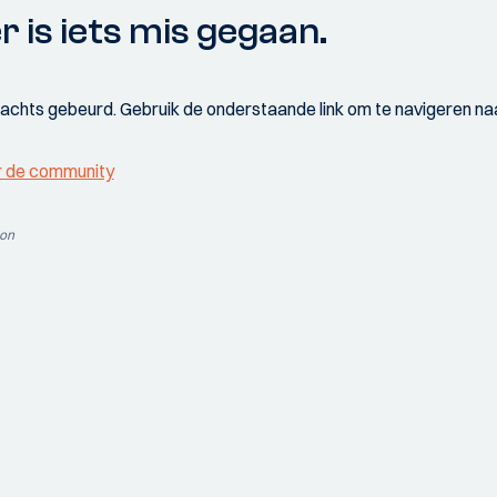
r is iets mis gegaan.
wachts gebeurd. Gebruik de onderstaande link om te navigeren naa
r de community
ion