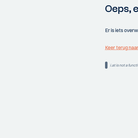
Oeps, e
Er is iets over
Keer terug naa
i.at is not a funct