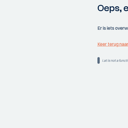
Oeps, e
Er is iets over
Keer terug naa
i.at is not a funct