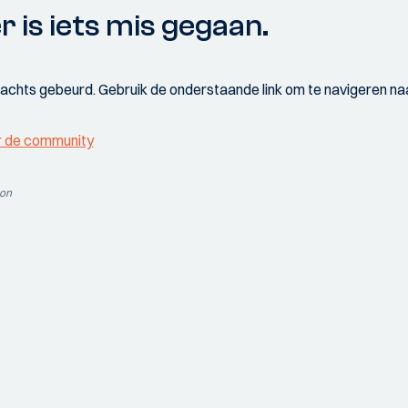
r is iets mis gegaan.
wachts gebeurd. Gebruik de onderstaande link om te navigeren naa
r de community
ion