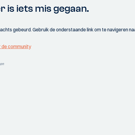
r is iets mis gegaan.
wachts gebeurd. Gebruik de onderstaande link om te navigeren naa
r de community
ion