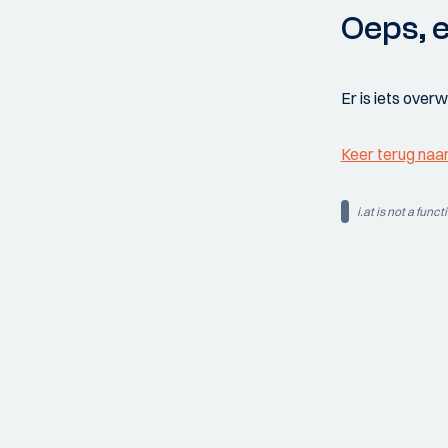
Oeps, e
Er is iets over
Keer terug naa
i.at is not a funct