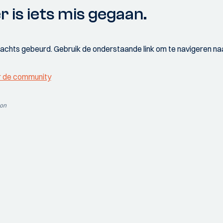
r is iets mis gegaan.
wachts gebeurd. Gebruik de onderstaande link om te navigeren naa
r de community
ion