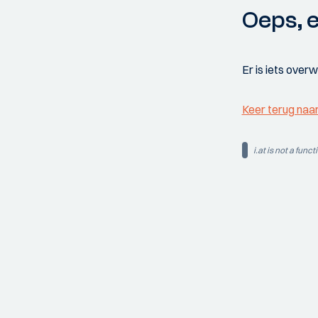
Oeps, e
Er is iets over
Keer terug naa
i.at is not a funct