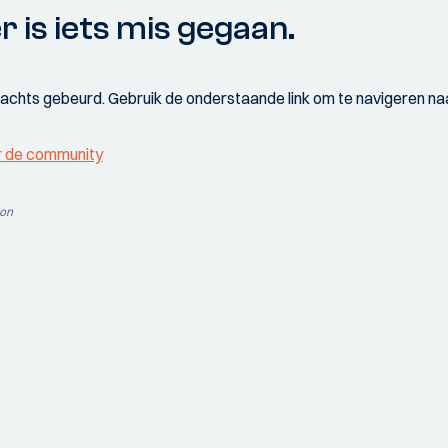
r is iets mis gegaan.
wachts gebeurd. Gebruik de onderstaande link om te navigeren naa
r de community
ion