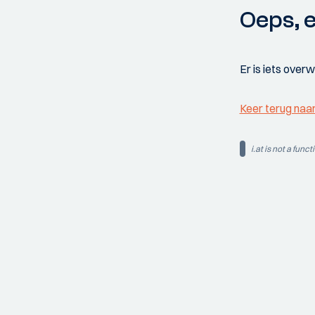
Oeps, e
Er is iets over
Keer terug naa
i.at is not a funct