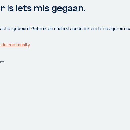
r is iets mis gegaan.
wachts gebeurd. Gebruik de onderstaande link om te navigeren naa
r de community
ion