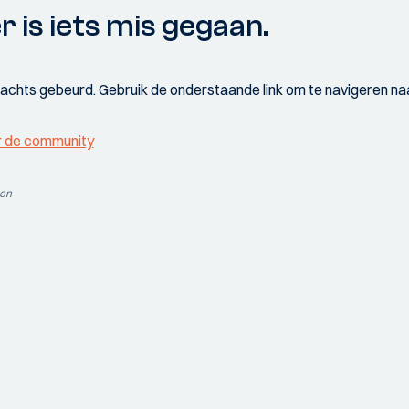
r is iets mis gegaan.
wachts gebeurd. Gebruik de onderstaande link om te navigeren naa
r de community
ion