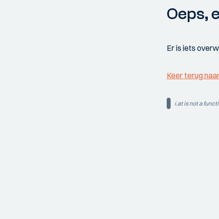
Oeps, e
Er is iets over
Keer terug naa
i.at is not a funct