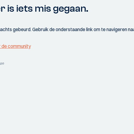
r is iets mis gegaan.
wachts gebeurd. Gebruik de onderstaande link om te navigeren naa
r de community
ion