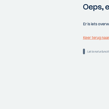
Oeps, e
Er is iets over
Keer terug naa
i.at is not a funct