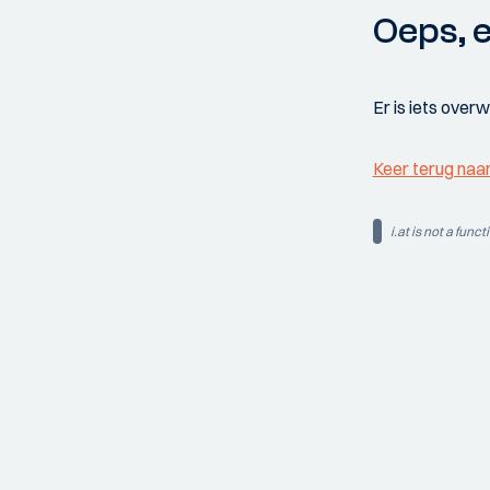
Oeps, e
Er is iets over
Keer terug naa
i.at is not a funct