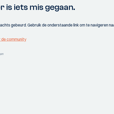
r is iets mis gegaan.
wachts gebeurd. Gebruik de onderstaande link om te navigeren naa
r de community
ion