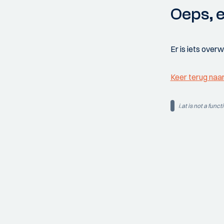
Oeps, e
Er is iets over
Keer terug naa
i.at is not a funct