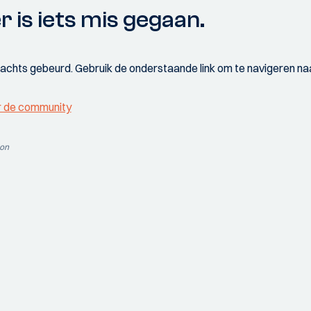
r is iets mis gegaan.
wachts gebeurd. Gebruik de onderstaande link om te navigeren naa
r de community
ion