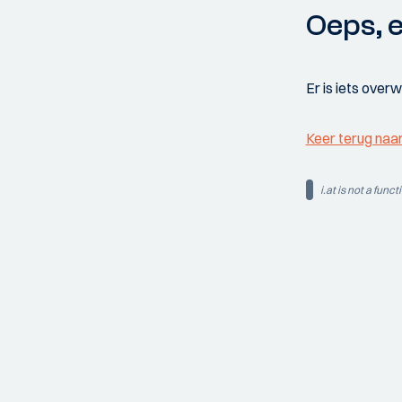
Oeps, e
Er is iets over
Keer terug naa
i.at is not a funct