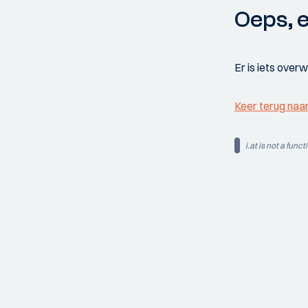
Oeps, e
Er is iets over
Keer terug naa
i.at is not a funct