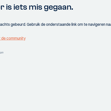
r is iets mis gegaan.
wachts gebeurd. Gebruik de onderstaande link om te navigeren naa
r de community
ion