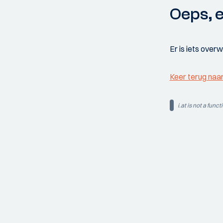
Oeps, e
Er is iets over
Keer terug naa
i.at is not a funct