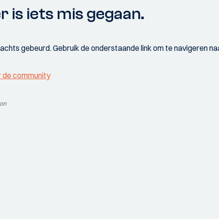
r is iets mis gegaan.
wachts gebeurd. Gebruik de onderstaande link om te navigeren naa
r de community
ion