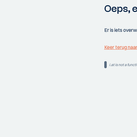
Oeps, e
Er is iets over
Keer terug naa
i.at is not a funct