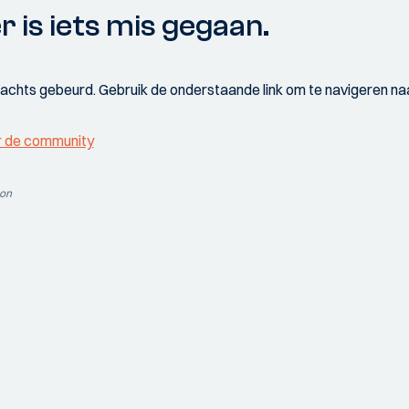
r is iets mis gegaan.
wachts gebeurd. Gebruik de onderstaande link om te navigeren naa
r de community
ion