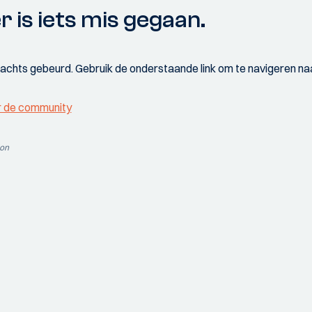
r is iets mis gegaan.
wachts gebeurd. Gebruik de onderstaande link om te navigeren naa
r de community
ion