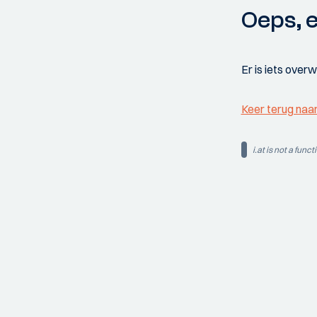
Oeps, e
Er is iets over
Keer terug naa
i.at is not a funct