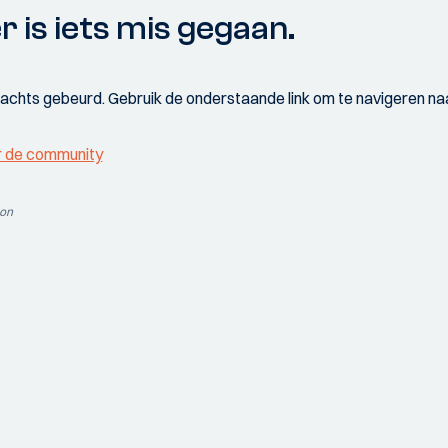
r is iets mis gegaan.
wachts gebeurd. Gebruik de onderstaande link om te navigeren naa
r de community
ion