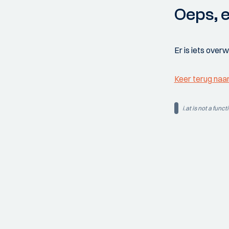
Oeps, e
Er is iets over
Keer terug naa
i.at is not a funct