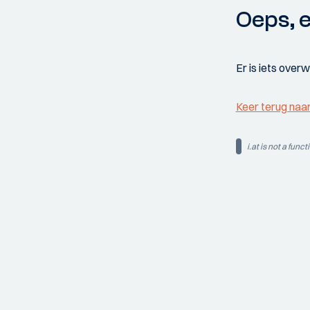
Oeps, e
Er is iets over
Keer terug naa
i.at is not a funct