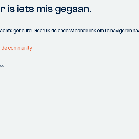
r is iets mis gegaan.
wachts gebeurd. Gebruik de onderstaande link om te navigeren naa
r de community
ion