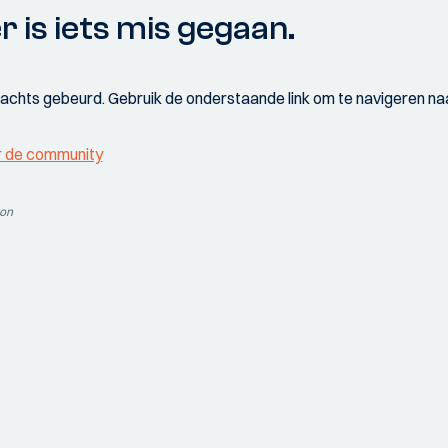
r is iets mis gegaan.
wachts gebeurd. Gebruik de onderstaande link om te navigeren naa
r de community
ion