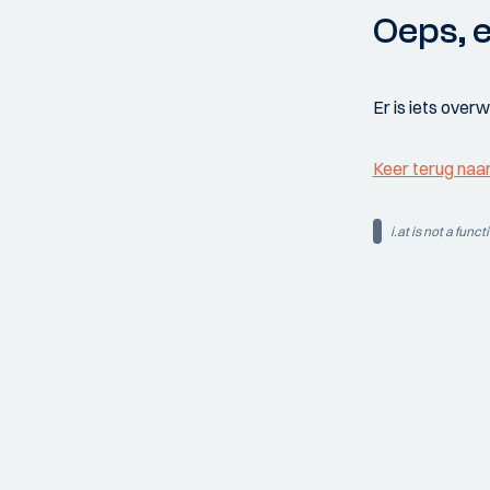
Oeps, e
Er is iets over
Keer terug naa
i.at is not a funct