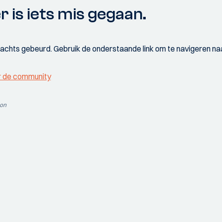
r is iets mis gegaan.
wachts gebeurd. Gebruik de onderstaande link om te navigeren naa
r de community
ion