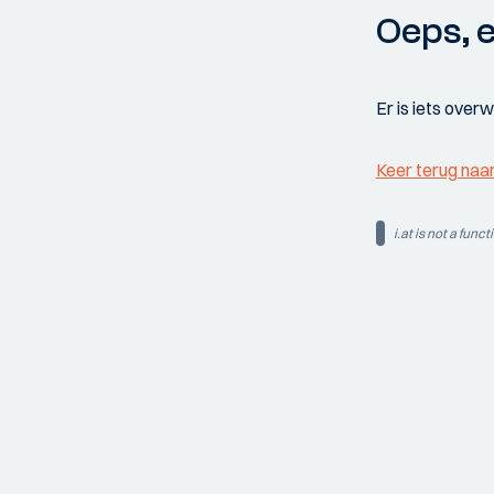
Oeps, e
Er is iets over
Keer terug naa
i.at is not a funct