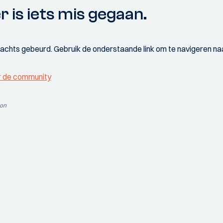
r is iets mis gegaan.
wachts gebeurd. Gebruik de onderstaande link om te navigeren naa
r de community
ion