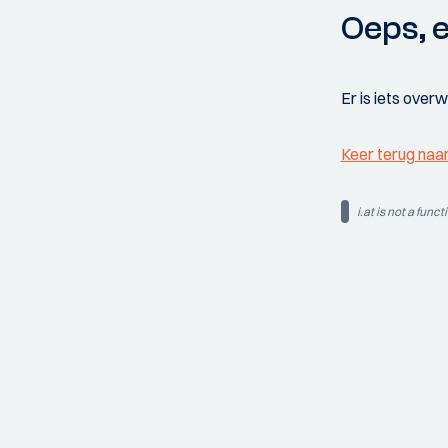
Oeps, e
Er is iets over
Keer terug naa
i.at is not a funct