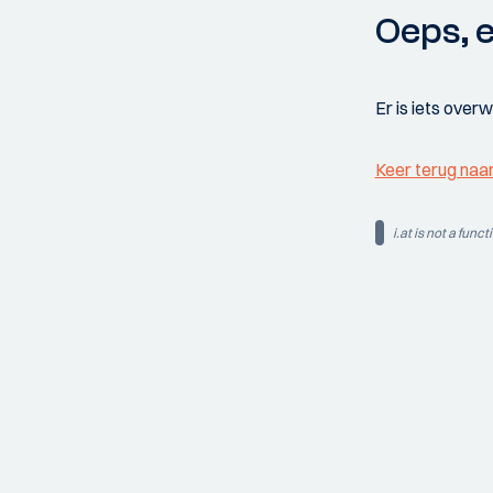
Oeps, e
Er is iets over
Keer terug naa
i.at is not a funct