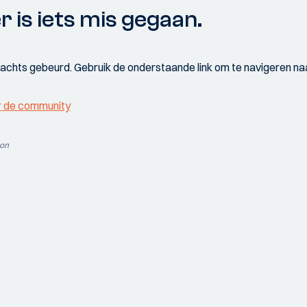
r is iets mis gegaan.
wachts gebeurd. Gebruik de onderstaande link om te navigeren naa
r de community
ion