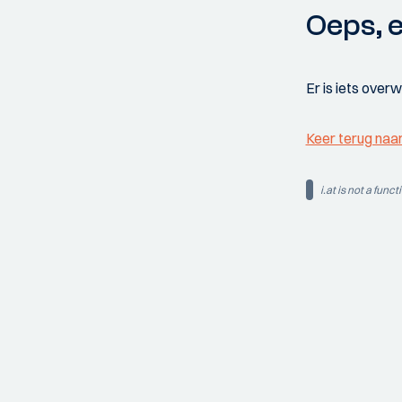
Oeps, e
Er is iets over
Keer terug naa
i.at is not a funct