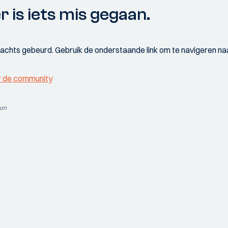
r is iets mis gegaan.
wachts gebeurd. Gebruik de onderstaande link om te navigeren naa
r de community
ion