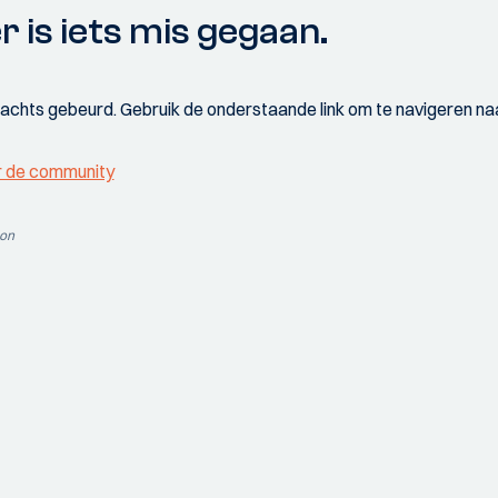
r is iets mis gegaan.
wachts gebeurd. Gebruik de onderstaande link om te navigeren naa
r de community
ion