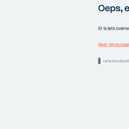
Oeps, e
Er is iets over
Keer terug naa
i.at is not a funct