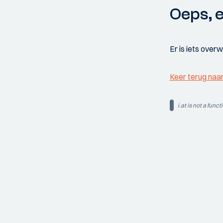
Oeps, e
Er is iets over
Keer terug naa
i.at is not a funct