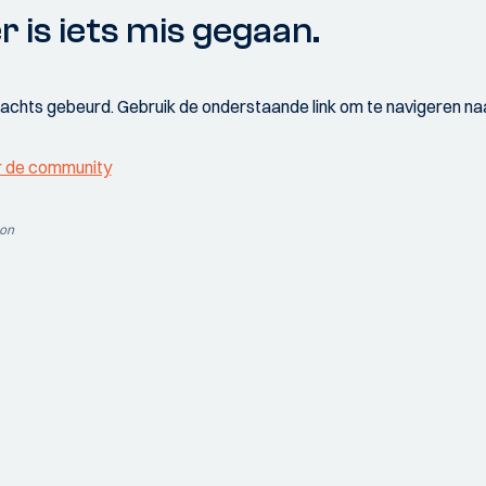
r is iets mis gegaan.
wachts gebeurd. Gebruik de onderstaande link om te navigeren naa
r de community
ion