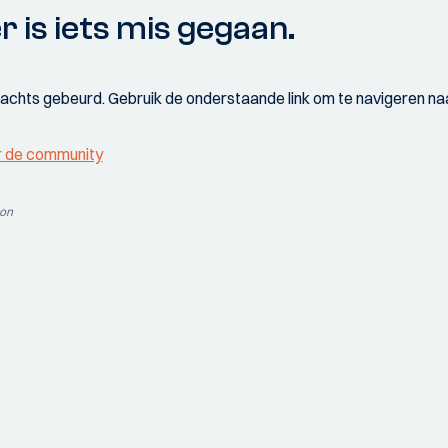
r is iets mis gegaan.
wachts gebeurd. Gebruik de onderstaande link om te navigeren naa
r de community
ion