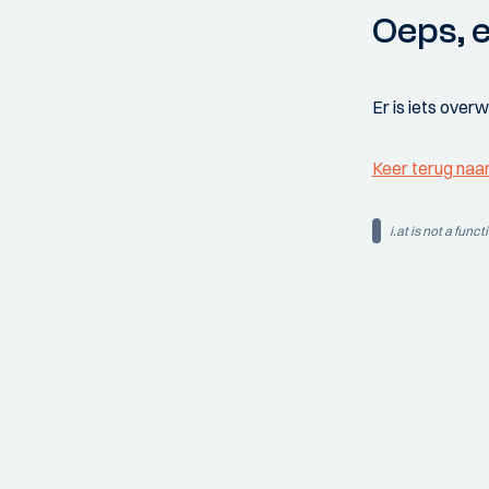
Oeps, e
Er is iets over
Keer terug naa
i.at is not a funct