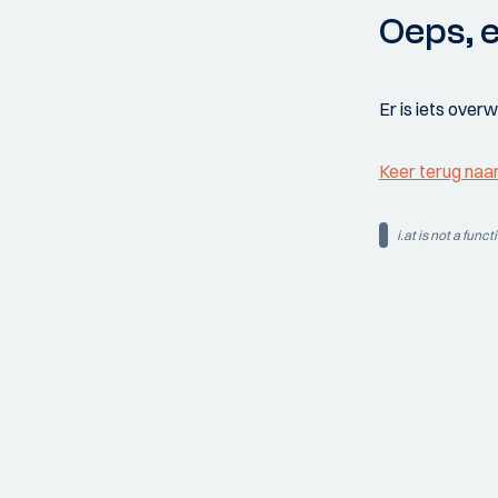
Oeps, e
Er is iets over
Keer terug naa
i.at is not a funct