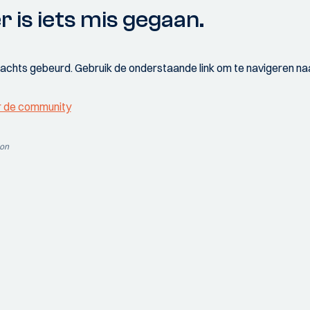
r is iets mis gegaan.
wachts gebeurd. Gebruik de onderstaande link om te navigeren naa
r de community
ion