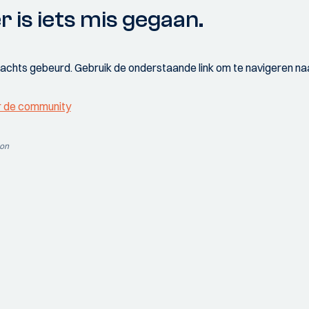
r is iets mis gegaan.
wachts gebeurd. Gebruik de onderstaande link om te navigeren naa
r de community
ion