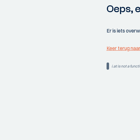
Oeps, e
Er is iets over
Keer terug naa
i.at is not a funct