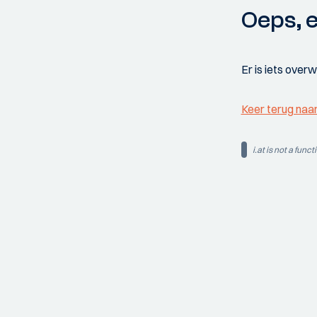
Oeps, e
Er is iets over
Keer terug naa
i.at is not a funct