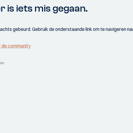
r is iets mis gegaan.
wachts gebeurd. Gebruik de onderstaande link om te navigeren naa
r de community
ion