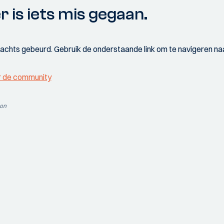
r is iets mis gegaan.
wachts gebeurd. Gebruik de onderstaande link om te navigeren naa
r de community
ion