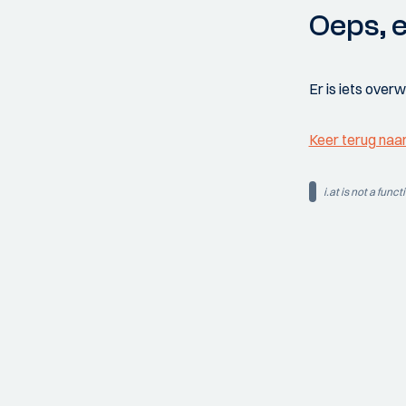
Oeps, e
Er is iets over
Keer terug naa
i.at is not a funct