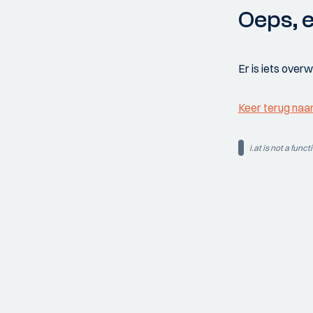
Oeps, e
Er is iets over
Keer terug naa
i.at is not a funct