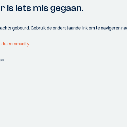
r is iets mis gegaan.
wachts gebeurd. Gebruik de onderstaande link om te navigeren naa
r de community
ion