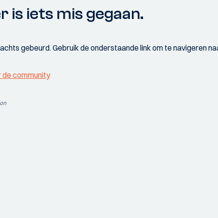
r is iets mis gegaan.
wachts gebeurd. Gebruik de onderstaande link om te navigeren naa
r de community
ion