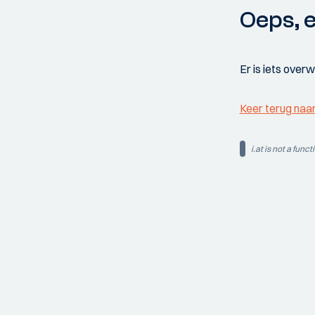
Oeps, e
Er is iets over
Keer terug naa
i.at is not a funct