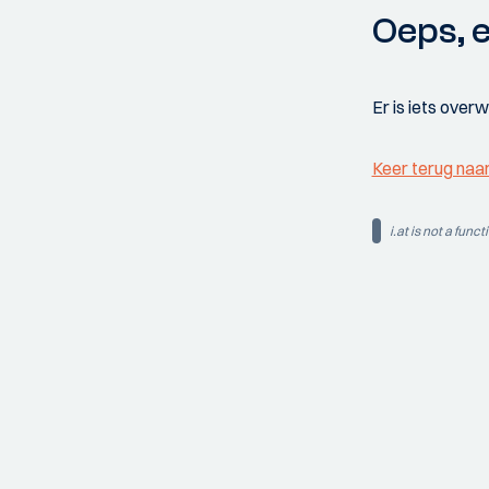
Oeps, e
Er is iets over
Keer terug naa
i.at is not a funct