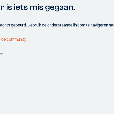
r is iets mis gegaan.
wachts gebeurd. Gebruik de onderstaande link om te navigeren naa
r de community
ion