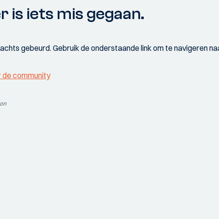
r is iets mis gegaan.
wachts gebeurd. Gebruik de onderstaande link om te navigeren naa
r de community
ion