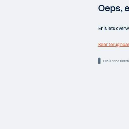
Oeps, e
Er is iets over
Keer terug naa
i.at is not a funct