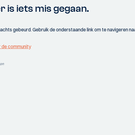
r is iets mis gegaan.
wachts gebeurd. Gebruik de onderstaande link om te navigeren naa
r de community
ion