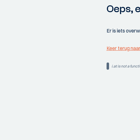
Oeps, e
Er is iets over
Keer terug naa
i.at is not a funct