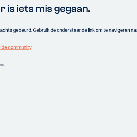
r is iets mis gegaan.
wachts gebeurd. Gebruik de onderstaande link om te navigeren naa
r de community
ion