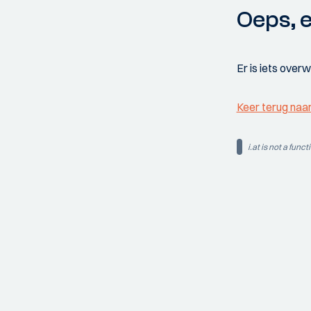
Oeps, e
Er is iets over
Keer terug naa
i.at is not a funct