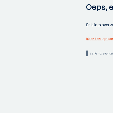
Oeps, e
Er is iets over
Keer terug naa
i.at is not a funct