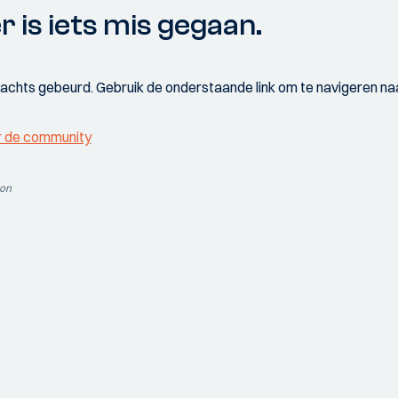
r is iets mis gegaan.
wachts gebeurd. Gebruik de onderstaande link om te navigeren naa
r de community
ion