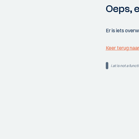
Oeps, e
Er is iets over
Keer terug naa
i.at is not a funct