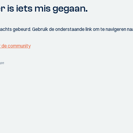
r is iets mis gegaan.
wachts gebeurd. Gebruik de onderstaande link om te navigeren naa
r de community
ion