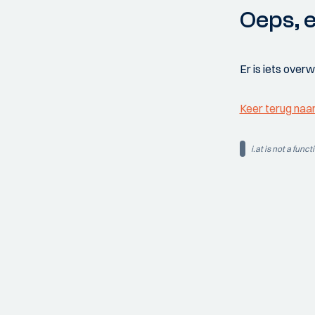
Oeps, e
Er is iets over
Keer terug naa
i.at is not a funct