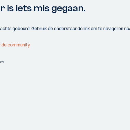
r is iets mis gegaan.
wachts gebeurd. Gebruik de onderstaande link om te navigeren naa
r de community
ion