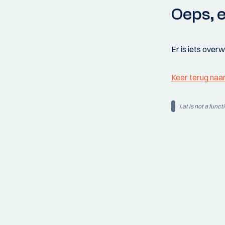
Oeps, e
Er is iets over
Keer terug naa
i.at is not a funct