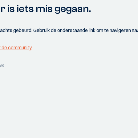
r is iets mis gegaan.
wachts gebeurd. Gebruik de onderstaande link om te navigeren naa
r de community
ion