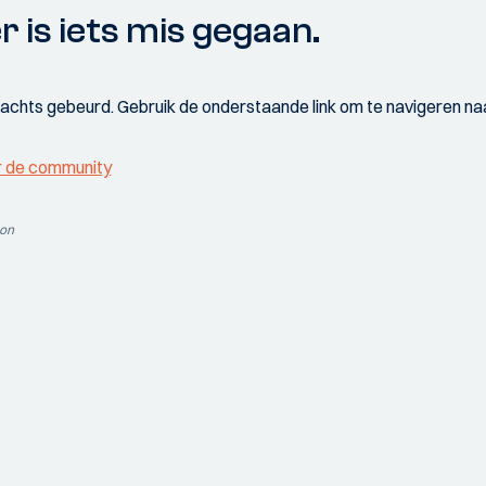
r is iets mis gegaan.
wachts gebeurd. Gebruik de onderstaande link om te navigeren naa
r de community
ion