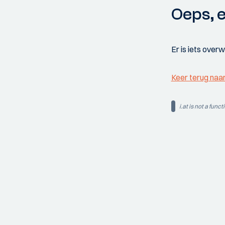
Oeps, e
Er is iets over
Keer terug naa
i.at is not a funct