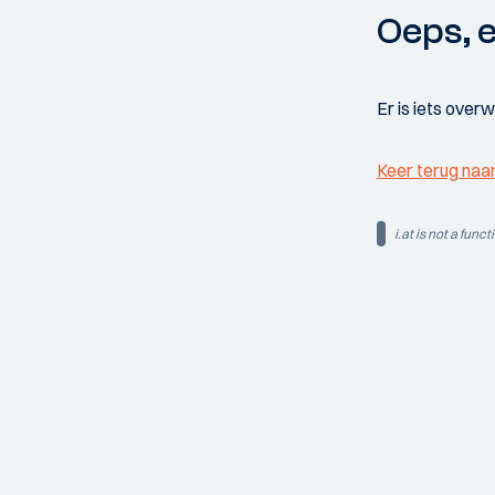
Oeps, e
Er is iets over
Keer terug naa
i.at is not a funct