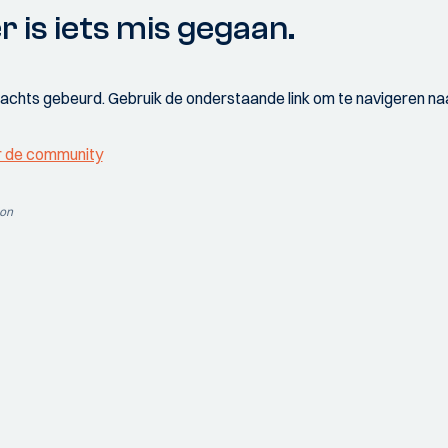
r is iets mis gegaan.
wachts gebeurd. Gebruik de onderstaande link om te navigeren naa
r de community
ion