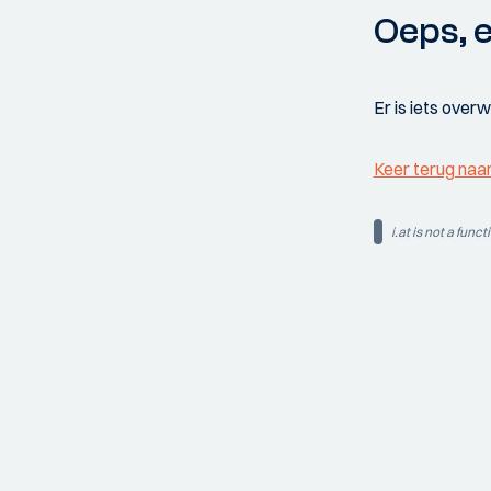
Oeps, e
Er is iets over
Keer terug naa
i.at is not a funct