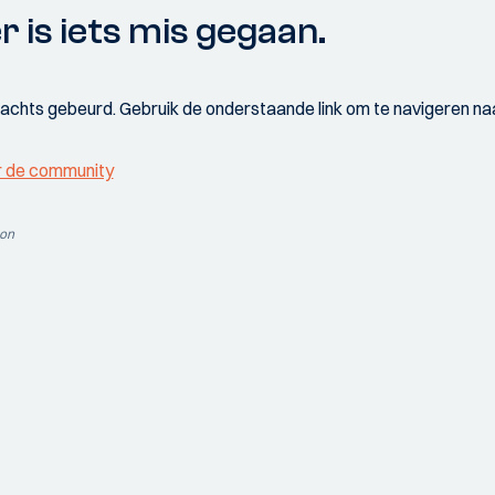
r is iets mis gegaan.
wachts gebeurd. Gebruik de onderstaande link om te navigeren naa
r de community
ion