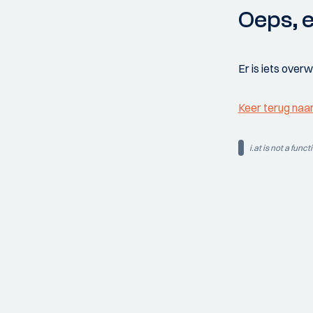
Oeps, e
Er is iets over
Keer terug naa
i.at is not a funct