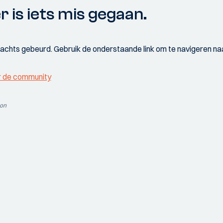
r is iets mis gegaan.
wachts gebeurd. Gebruik de onderstaande link om te navigeren naa
r de community
ion